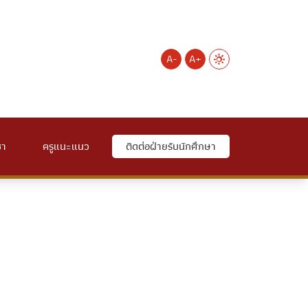
A-
A+
ชา
ครูแนะแนว
ติดต่อฝ่ายรับนักศึกษา