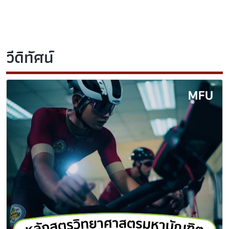
วีดิทัศน์