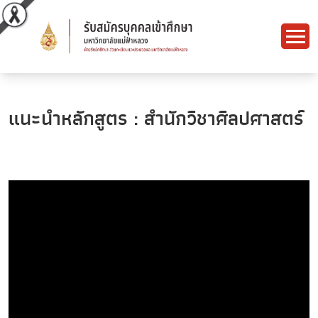
แนะนำหลักสูตร : สำนักวิชาศิลปศาสตร์